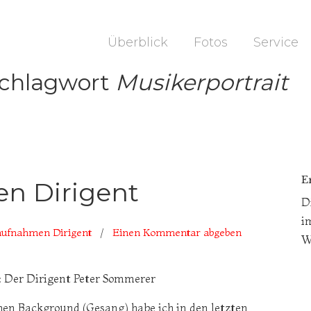
Überblick
Fotos
Service
Schlagwort
Musikerportrait
E
en Dirigent
D
i
taufnahmen Dirigent
/
Einen Kommentar abgeben
W
 Der Dirigent Peter Sommerer
en Background (Gesang) habe ich in den letzten